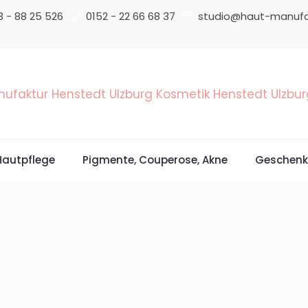
3 - 88 25 526
0152 - 22 66 68 37
studio@haut-manufa
Hautpflege
Pigmente, Couperose, Akne
Geschenk