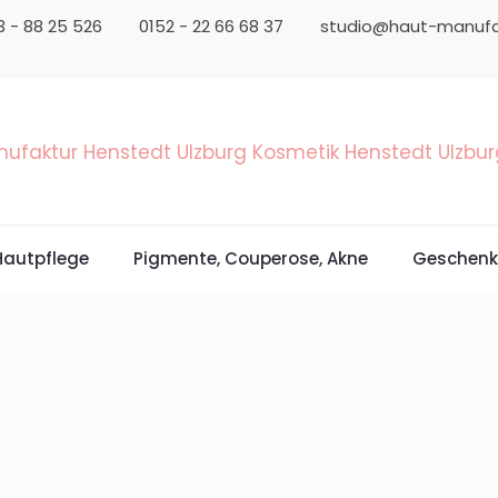
3 - 88 25 526
0152 - 22 66 68 37
studio@haut-manufa
Hautpflege
Pigmente, Couperose, Akne
Geschenk